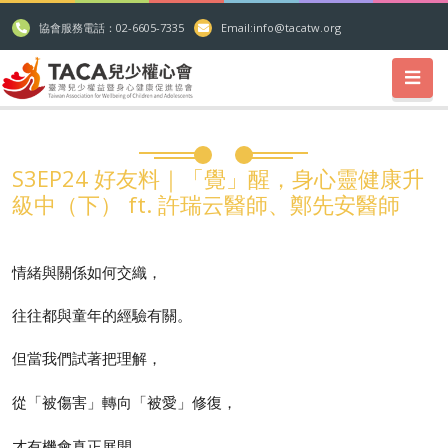
協會服務電話：02-6605-7335
Email:
info@tacatw.org
S3EP24 好友料｜「覺」醒，身心靈健康升
級中（下） ft. 許瑞云醫師、鄭先安醫師
情緒與關係如何交織，
往往都與童年的經驗有關。
但當我們試著把理解，
從「被傷害」轉向「被愛」
修復，
才有機會真正展開。