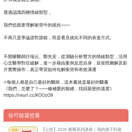
透過認識四種情緒類型，
我們也能更理解衝突中的彼此——
不再只是爭論誰對誰錯，而是看見彼此不同的表達方式。
不開藥醫師許瑞云、鄭先安，從測驗分析雙方的情緒類型，活用
心念醫學對症緩解，進一步藉由案例反思自身，並按照圖解及影
片實際操作，真正學習如何化解衝突和有效溝通
⭐每個人都是自己最好的醫師，這本書就是最好的醫書
《我們，怎麼了？——修補愛的裂縫，找回親密的溫度》
https://reurl.cc/KOOzO9
你可能還想看
【公告】2026 親職系列講座｜我的孩子到底