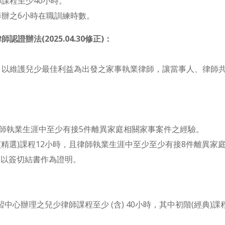
課程至少40小時。
辦之6小時在職訓練時數。
辦法(2025.04.30修正)：
，以維護兒少最佳利益為出發之家事執業律師，讓當事人、律師
且律師執業生涯中至少有接5件離異家庭相關家事案件之經驗。
進階(精選)課程12小時，且律師執業生涯中至少至少有接8件離異
師以簽切結書作為證明。
中心辦理之兒少律師課程至少 (含) 40小時，其中初階(經典)課