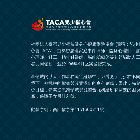
社團法人臺灣兒少權益暨身心健康促進協會 (簡稱：兒少
心會TACA)，由熟習處理家庭事件律師、臨床心理師、
心理師、社工、精神科醫師、職能治療師等各領域助人
者共同發起，並於106年4月立案登記完成。
各領域的助人工作者在過往經驗中，都看見了兒少在不
境下，被犧牲的權益與真實深刻的身心創傷，因此，協
心目標，希冀提供跨領域資源整合服務給所有需要的困
庭，保障子女最佳利益。
勸募字號：衛部救字第1151360711號