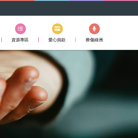
資源專區
愛心捐款
療傷綠洲