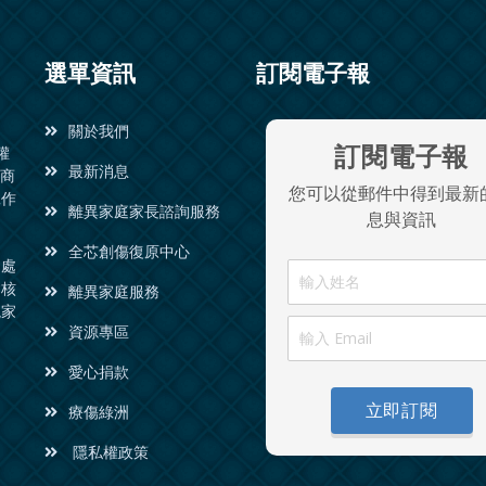
選單資訊
訂閱電子報
關於我們
訂閱電子報
權
最新消息
諮商
您可以從郵件中得到最新
工作
離異家庭家長諮詢服務
息與資訊
全芯創傷復原中心
同處
會核
離異家庭服務
境家
資源專區
愛心捐款
立即訂閱
療傷綠洲
隱私權政策