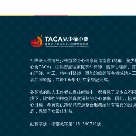
社團法人臺灣兒少權益暨身心健康促進協會 (簡稱：兒少
心會TACA)，由熟習處理家庭事件律師、臨床心理師、
心理師、社工、精神科醫師、職能治療師等各領域助人
者共同發起，並於106年4月立案登記完成。
各領域的助人工作者在過往經驗中，都看見了兒少在不
境下，被犧牲的權益與真實深刻的身心創傷，因此，協
心目標，希冀提供跨領域資源整合服務給所有需要的困
庭，保障子女最佳利益。
勸募字號：衛部救字第1151360711號