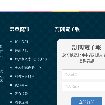
選單資訊
訂閱電子報
關於我們
訂閱電子報
權
最新消息
諮商
您可以從郵件中得到最新
工作
離異家庭家長諮詢服務
息與資訊
全芯創傷復原中心
同處
會核
離異家庭服務
境家
資源專區
愛心捐款
立即訂閱
療傷綠洲