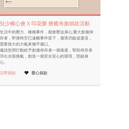
兒少權心會 X 印花樂 療癒布旗捐款活動
生活中的壓力、種種事件，都會壓迫身心;重大創傷倖
存者，即便時空已遠離事件當下，傷害仍餘波盪漾，
需要很大的力氣來撫平傷口。
邀請您用行動給予創傷倖存者一個後盾，幫助倖存者
浮出水面換氣，創造一個安全安心的環境，照顧身
心。
立即捐款
愛心捐款