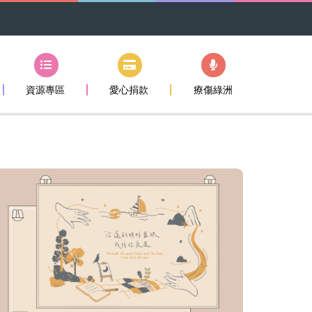
資源專區
愛心捐款
療傷綠洲