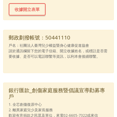
收據開立表單
郵政劃撥帳號：50441110
戶名：社團法人臺灣兒少權益暨身心健康促進協會
請於通訊欄留下您的電子信箱、開立收據姓名，或標註是否需
要收據、是否可以電話聯繫等資訊，以利本會後續聯繫。
銀行匯款_創傷家庭服務暨倡議宣導勸募專
戶
1. 全芯創傷復原中心
2. 離異家庭兒少及家長服務
歡迎有意捐款之民眾及單位，來電02-6605-7322或來信