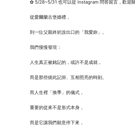
✿ 5/28~5/31 也可以從 Instagram 問答留言，歡迎關
從愛爾蘭古堡婚禮，
到一位父親終於說出口的「我愛妳」。
我們慢慢發現：
人生真正被銘記的，或許不是成就，
而是那些彼此記掛、互相照亮的時刻。
而人生裡「換季」的儀式，
重要的從來不是形式本身，
而是它讓我們願意停下來，