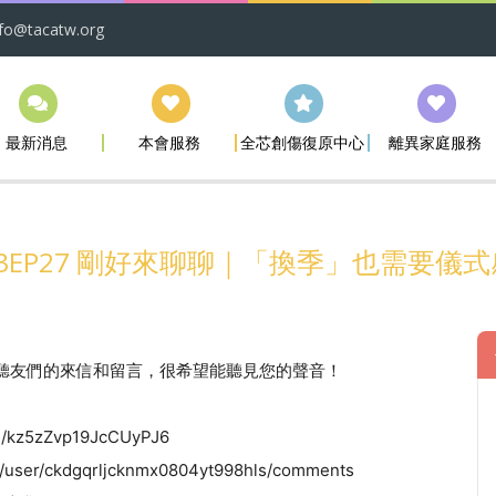
nfo@tacatw.org
最新消息
本會服務
全芯創傷復原中心
離異家庭服務
S3EP27 剛好來聊聊｜「換季」也需要儀式
應聽友們的來信和留言，很希望能聽見您的聲音！
kz5zZvp19JcCUyPJ6
er/ckdgqrljcknmx0804yt998hls/comments